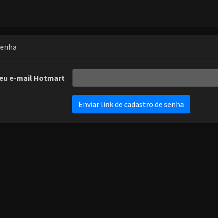
Senha
eu e-mail Hotmart
Enviar link de cadastro de senha